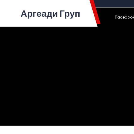
Skip
to
Аргеади Груп
content
Faceboo